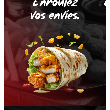
Enroulez
C
vos envies.