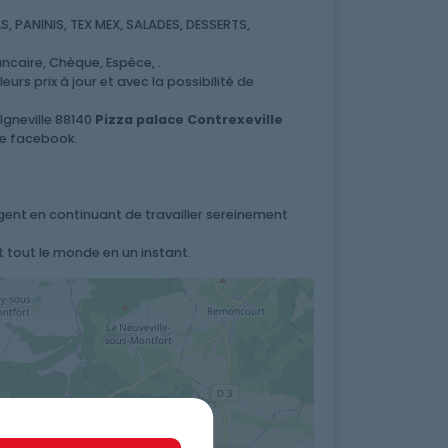
 PANINIS, TEX MEX, SALADES, DESSERTS,
ncaire, Chèque, Espèce, .
urs prix à jour et avec la possibilité de
lgneville 88140
Pizza palace Contrexeville
ge facebook.
rgent en continuant de travailler sereinement
t tout le monde en un instant.