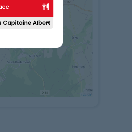
lace
Leaflet