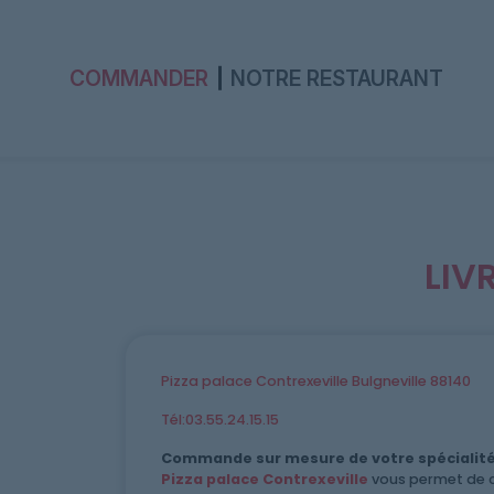
COMMANDER
NOTRE RESTAURANT
Accueil
LIV
Allergènes
Charte Qualité
Pizza palace Contrexeville Bulgneville 88140
C.G.V
Tél:03.55.24.15.15
Contact
Commande sur mesure de votre spécialité 
Pizza palace Contrexeville
vous permet de c
Mentions Légales