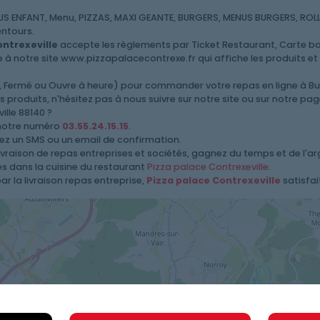
ENFANT, Menu, PIZZAS, MAXI GEANTE, BURGERS, MENUS BURGERS, ROLLS,
entours.
ontrexeville
accepte les règlements par Ticket Restaurant, Carte ba
 à notre site www.pizzapalacecontrexe.fr qui affiche les produits et le
rt, Fermé ou Ouvre à heure) pour commander votre repas en ligne à Bu
produits, n'hésitez pas à nous suivre sur notre site ou sur notre pa
lle 88140 ?
 notre numéro
03.55.24.15.15
.
vez un SMS ou un email de confirmation.
livraison de repas entreprises et sociétés, gagnez du temps et de l'a
les dans la cuisine du restaurant
Pizza palace Contrexeville
.
r la livraison repas entreprise,
Pizza palace Contrexeville
satisfai