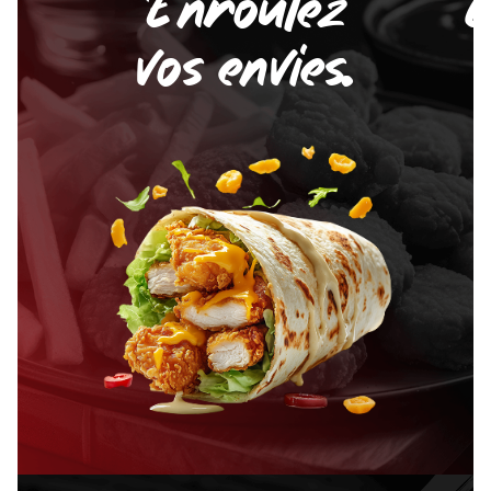
Enroulez
C
vos envies.